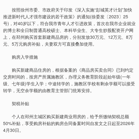
按照徐州市委、市政府关于印发《深入实施“彭城英才计划”加快
推进新时代人才强市建设的若干政策》的通知(徐委发〔2023〕25
号)，对40岁以下，符合我市青年人才引进政策，首次在我市企业就业
的博士和全日制普通高校硕士、本科毕业生、大专生炒股配资开户网
上，在邳州购买首套新建商品房的，分别发放30万元、12万元、8万
元、5万元购房补贴，夫妻双方可直接叠加使用。
购房入学措施
购买新建商品住房的，根据备案的《商品房买卖合同》已到约定
交房时间的，按房产所属施教区，办理义务教育阶段起始年级(一年
级、七年级)学生入学；中途转学的，施教区学校有剩余学额可以接受
转学，无空余学额的由教育主管部门统筹安排。
契税补贴
个人在邳州主城区购买新建商业用房的，给予所缴纳契税总额
50%补贴，享受购房补贴的购房合同备案时间自发文之日起至2026年
4月30日。