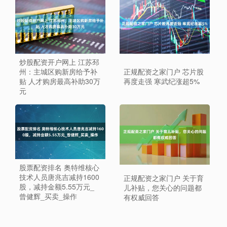
炒股配资开户网上 江苏邳
州：主城区购新房给予补
正规配资之家门户 芯片股
贴 人才购房最高补助30万
再度走强 寒武纪涨超5%
元
股票配资排名 奥特维核心
技术人员唐兆吉减持1600
正规配资之家门户 关于育
股，减持金额5.55万元_
儿补贴，您关心的问题都
曾健辉_买卖_操作
有权威回答