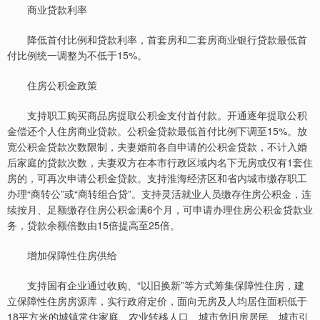
商业贷款利率
降低首付比例和贷款利率，首套房和二套房商业银行贷款最低首
付比例统一调整为不低于15%。
住房公积金政策
支持职工购买商品房提取公积金支付首付款。开通逐年提取公积
金偿还个人住房商业贷款。公积金贷款最低首付比例下调至15%。放
宽公积金贷款次数限制，夫妻婚前各自申请的公积金贷款，不计入婚
后家庭的贷款次数，夫妻双方在本市行政区域内名下无房或仅有1套住
房的，可再次申请公积金贷款。支持淮海经济区和省内城市缴存职工
办理“商转公”或“商转组合贷”。支持灵活就业人员缴存住房公积金，连
续按月、足额缴存住房公积金满6个月，可申请办理住房公积金贷款业
务，贷款余额倍数由15倍提高至25倍。
增加保障性住房供给
支持国有企业通过收购、“以旧换新”等方式筹集保障性住房，建
立保障性住房房源库，实行政府定价，面向无房及人均居住面积低于
18平方米的城镇常住家庭、农业转移人口、城市危旧房居民、城市引