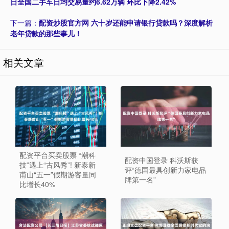
日全国二手车日均交易量约6.62万辆 环比下降2.42%
下一篇：
配资炒股官方网 六十岁还能申请银行贷款吗？深度解析
老年贷款的那些事儿！
相关文章
配资平台买卖股票 “潮科
配资中国登录 科沃斯获
技”遇上“古风秀”! 新泰新
评“德国最具创新力家电品
甫山“五一”假期游客量同
牌第一名”
比增长40%