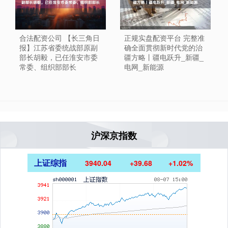
合法配资公司 【长三角日
正规实盘配资平台 完整准
报】江苏省委统战部原副
确全面贯彻新时代党的治
部长胡毅，已任淮安市委
疆方略丨疆电跃升_新疆_
常委、组织部部长
电网_新能源
沪深京指数
上证综指
3940.04
+39.68
+1.02%