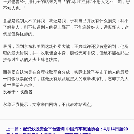
王兴也曾经引用孔子的话来为自己的“聪明”注解:“不患人之不己知，患
不知人也。”
意思是说别人不了解我，我还是我，于我自己并没有什么损失；我不
了解别人，则不知道别人的是非邪正，不能亲近好人，远离坏人，这
倒是值得忧虑的。
最后，回到京东和美团这场外卖大战，王兴或许还没有意识到，他所
犯的最大错误，并非收取佣金本身，赚钱无可非议，但绝不能在那些
拼命讨生活的人头上肆意践踏。
而美团自认为是在合理收取平台分成，实际上近乎夺走了他人的最后
一口饭股票配资平，丝毫没有顾及底层人的艰辛和挣扎，忘却了为人
处世需留有余地。
发布于：陕西省
永华证券提示：文章来自网络，不代表本站观点。
上一篇：
配资炒股安全平台查询 中国汽车流通协会：4月14日至20