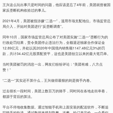
王兴这么玩出事只是时间的问题，他应该是忘了4年前，美团就曾被国
家反垄断机构收拾过的事儿。
2021年4月，美团被指涉嫌“二选一”，滥用市场支配地位。市场监管总
局介入，开始对美团进行“反垄断调查”。
同年10月，国家市场监管总局公布了对美团实施“二选一”垄断行为的
行政处罚结果，责令美团停止违法行为，全额退还独家合作保证金
12.89亿元，并处以其2020年中国境内销售额1147.48亿元3%的罚
款，共计34.42亿元股票配资平，这也是美团创立以来的最大笔罚单。
当时美团被罚的消息一出，网友们纷纷评论：“美团有难，八方点
赞！”
“二选一”其实还不算什么，王兴做得最狠的则是骑手内卷。
过去很长一段时间，美团上数百万的骑手，同时间在各地走街串巷，
都源于背后的算法。
平台不停地收集数据。通过智能手机和上面安装的配送软件，不断追
踪骑手的轨迹。通过数据来规划取餐、送餐、给订单定价。一个看似