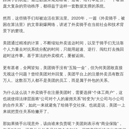
庞大复杂的劳动秩序，都得益于这样一套数据支撑的系统。
然而，这些骑手们却被迫活在算法里。2020年，一篇《外卖骑手，被
困在算法里》的文章刷爆网络，讲述了外卖骑手在当前社会和技术背
景下的窘境。
美团通过精准的计算，不断缩短外卖送达时间，以至于骑手们无法靠
个人力量去对抗系统分配的时间，只能用超速、逆行、闯红灯去挽回
超时这件事。基于算法的外卖模式，屡被诟病。
更有甚者，全网皆知，美团骑手没有“五险一金”，但为何美团敢直接
无视这个问题？曾经美团对外回复，美团平台上的注册外卖员有数百
万人。这数百万人都不是美团的员工，而是属于外包的关系。
为什么这么说？外卖骑手在注册美团时，需要选择“个体工商户”，这
也就使得法律层面将“公司对个人的雇佣关系”转变为“大公司与小公司
的合作关系”，如此一来就避免了给骑手交社保。也就是说，美团一上
来就把责任关系给撇开了。
那如果骑手出现意外，该由谁来负责呢？美团则表示有“商业保险”，