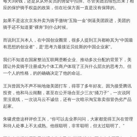
每天3块钱，还是从从外卖员的佣金中扣掉。尽管美团后续也出来了相
应的保护骑手权益的政策，但在社保方面一直是没有保障的。
如果不是这次京东外卖为骑手缴纳“五险一金”倒逼美团跟进，美团的
骑手还不知道要“裸奔”到什么时候。
而说到王兴本人，在中国创业圈里，很多人提到王兴都称其为“中国最
有思想的创业者”，是“思考力最接近贝佐斯的中国企业家”。
我们不知道在国家整治互联网垄断企业、推动多次分配的背景下，美
团让外卖骑手注册成为个体工商户体现了王兴什么层次的思考力。但
一个人的性格，的的确确决定了他的命运。
王兴曾因为不声不响地做美团打车，得罪了多年好友。因为接受腾讯
投资，他和马云闹翻，甚至在公开场合至少三次“捅刀子”，一次说阿
里没底线，一次说马云不诚信，还有一次暗示淘宝靠卖假冒伪劣产品
起家。
朱啸虎曾这样评价王兴，“你可以去业界问问，大家都觉得王兴在管理
和待人处事上不太成熟。他很聪明，非常聪明，但太过聪明了。”