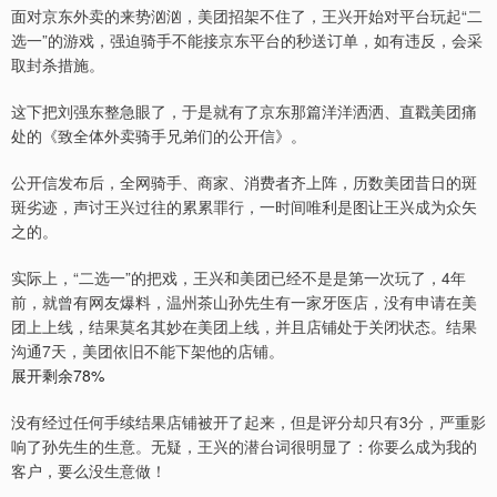
面对京东外卖的来势汹汹，美团招架不住了，王兴开始对平台玩起“二
选一”的游戏，强迫骑手不能接京东平台的秒送订单，如有违反，会采
取封杀措施。
这下把刘强东整急眼了，于是就有了京东那篇洋洋洒洒、直戳美团痛
处的《致全体外卖骑手兄弟们的公开信》。
公开信发布后，全网骑手、商家、消费者齐上阵，历数美团昔日的斑
斑劣迹，声讨王兴过往的累累罪行，一时间唯利是图让王兴成为众矢
之的。
实际上，“二选一”的把戏，王兴和美团已经不是是第一次玩了，4年
前，就曾有网友爆料，温州茶山孙先生有一家牙医店，没有申请在美
团上上线，结果莫名其妙在美团上线，并且店铺处于关闭状态。结果
沟通7天，美团依旧不能下架他的店铺。
展开剩余78%
没有经过任何手续结果店铺被开了起来，但是评分却只有3分，严重影
响了孙先生的生意。无疑，王兴的潜台词很明显了：你要么成为我的
客户，要么没生意做！