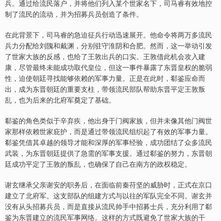
兵。通过给流民落户，并将他们列入某个世家名下，司马睿有效地控
制了流民的流动，并为招募兵员创造了条件。
在此背景下，司马睿的急迫征兵行动迅速展开。他命令将两万多流民
兵力分配给刘隗和戴渊，分别驻守淮阴和合肥。然而，这一举动引发
了世家大族的反感，也给了王敦出兵的口实。王敦借此机会攻入建
康，尽管最终未能成功取代皇位，但这一事件暴露了东晋皇权的脆弱
性，迫使朝廷寻找能够依赖的军事力量。正是在此时，郗鉴应命而
出，成为东晋朝廷的重要支柱，带领流民部队帮助东晋平定王敦叛
乱，也为后来的北府军奠定了基础。
郗鉴的角色类似于辛弃疾，他出身于门阀家族，但并未像其他门阀世
家那样依赖世家庇护，而是通过带领流民组织起了有效的军事力量。
郗鉴凭借其卓越的领导才能和深厚的军事经验，成功团结了众多流民
武装，为东晋朝廷提供了急需的军事支援。通过郗鉴的努力，东晋朝
廷成功平定了王敦的叛乱，也确保了自己在南方的政权稳定。
谢玄继承父亲谢安的职务后，在面临前秦苻坚的威胁时，正式在京口
建立了北府军。这支部队的组建方式与以往的军队完全不同。谢玄并
没有从头招募兵员，而是直接从流民帅手中招募士兵，充分利用了郗
鉴为东晋建立的流民军事网络。这样的方式既避免了世家大族的干