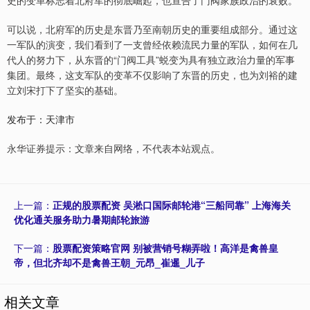
史的变革标志着北府军的彻底崛起，也宣告了门阀家族政治的衰败。
可以说，北府军的历史是东晋乃至南朝历史的重要组成部分。通过这
一军队的演变，我们看到了一支曾经依赖流民力量的军队，如何在几
代人的努力下，从东晋的“门阀工具”蜕变为具有独立政治力量的军事
集团。最终，这支军队的变革不仅影响了东晋的历史，也为刘裕的建
立刘宋打下了坚实的基础。
发布于：天津市
永华证券提示：文章来自网络，不代表本站观点。
上一篇：
正规的股票配资 吴淞口国际邮轮港“三船同靠” 上海海关
优化通关服务助力暑期邮轮旅游
下一篇：
股票配资策略官网 别被营销号糊弄啦！高洋是禽兽皇
帝，但北齐却不是禽兽王朝_元昂_崔暹_儿子
相关文章