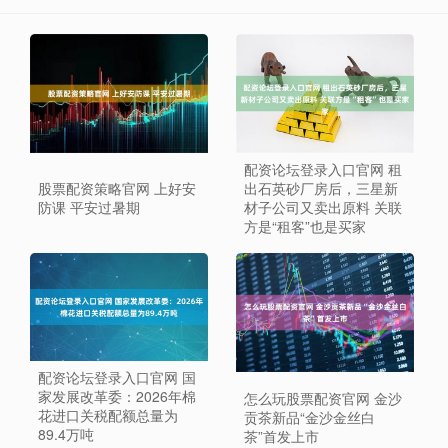
配资论坛登录入口官网 租
股票配资策略官网 上好安
出石英砂厂房后，三星新
防课 平安过暑期
材子公司又卖出原料 关联
方是“租客”也是买家
配资论坛登录入口官网 国
家发展改革委：2026年棉
怎么玩股票配资官网 金沙
花进口关税配额总量为
贡茶新品“金沙金丝白
89.4万吨
茶”首发上市