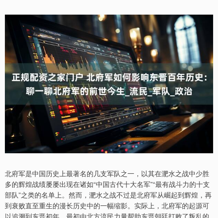
北府军是中国历史上最著名的几支军队之一，以其在淝水之战中少胜
多的辉煌战绩屡屡出现在诸如“中国古代十大名军”“最有战斗力的十支
部队”之类的名单上。然而，淝水之战不过是北府军从崛起到辉煌，再
到衰败直至重生的漫长历史中的一幅缩影。实际上，北府军的起源可
以追溯到东晋初年，最初由北方流民力量帮助东晋朝廷打败了叛乱的