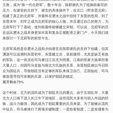
王敦，成为“第一代北府军”。数十年后，陈郡谢氏为了抵御前秦苻的
压力，在谢安的主持下、谢玄的具体操作下，在京口（即东晋北府）
组建了真正的北府军，并最终在淝水之战中扭转了东晋的危局。到了
东晋末年，刘牢之成为北府军的核心人物，并且通过自己的努力，为
北府军打下了基础，使刘裕最终能够建立宋朝。可以说，北府军的历
史远比淝水之战本身更加丰富和复杂正规配资之家门户，今天我们就
来探讨一下北府军的前世今生。
北府军虽然是在淝水之战前夕由谢玄在陈郡谢氏的支持下创建，但其
渊源可以追溯到东晋初年。东晋建立后，皇权微弱，尤其是缺乏有效
的军队，这一状况在司马睿过江后尤为明显。江南的世家大族掌控着
大量人口，但因司马皇族与南北方氏族的关系，东晋朝廷难以号召民
众为国征兵，导致朝廷没有足够的军队来保卫自己。正因如此，司马
睿急需寻找可依赖的兵源，以保护朝廷的稳定。
展开剩余75%
这个时候，北方的流民成为了朝廷关注的重点。由于五胡乱华，大量
北方人口南下进入长江中下游地区，这些流民大多有与胡人作战的经
验，战斗力极强，因此成为了朝廷重要的兵员来源。为了能够从流民
中征兵，司马睿推行了两项关键制度：一是给客制度，二是发僮客为