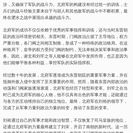
涉，又确保了军队的战斗力。北府军的构建没有经过统一的训练，士
兵们的战斗经验主要来自于与胡人和其他敌军的战斗中不断积累，最
终在淝水之战中展现出卓越的战斗力。
北府军的成功不仅仅依赖于优秀的军事指挥和训练，还与当时东晋朝
廷的政治环境密切相关。东晋时期，门阀政治占据了主导地位，权力
严重分散，各门阀之间相互制衡，形成了一种特殊的政治格局。在这
种格局下，皇帝的权力受到门阀的制约，无法单独决策军事和政治事
务。因此，谢玄和刘牢之等人能够在北府军中发挥作用，也正是因为
他们能够平衡各种利益，掌控军队的实际指挥权。
经过数十年的发展，北府军逐渐成为东晋朝廷的重要军事力量，并在
抵御外敌入侵中发挥了至关重要的作用。然而，随着东晋内部政治的
动荡和门阀家族逐渐衰退，北府军也经历了转型和变革。刘牢之在当
时已成为北府军的核心人物，他不仅具有出色的军事才能，还能通过
与各方的互动维持自己的独立地位。最终，北府军在刘裕的领导下，
完成了从军事力量到政治力量的转变，推动了东晋的变革。
刘裕通过自己的军事才能和政治智慧，不仅恢复了司马皇族的地位，
还通过北府军的力量最终建立了刘宋，开启了南朝的新时代。这一历